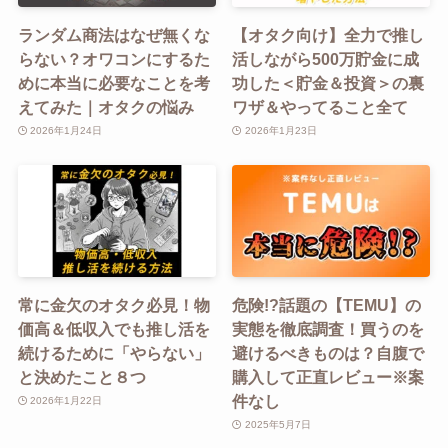
ランダム商法はなぜ無くな
【オタク向け】全力で推し
らない？オワコンにするた
活しながら500万貯金に成
めに本当に必要なことを考
功した＜貯金＆投資＞の裏
えてみた｜オタクの悩み
ワザ＆やってること全て
2026年1月24日
2026年1月23日
常に金欠のオタク必見！物
危険!?話題の【TEMU】の
価高＆低収入でも推し活を
実態を徹底調査！買うのを
続けるために「やらない」
避けるべきものは？自腹で
と決めたこと８つ
購入して正直レビュー※案
件なし
2026年1月22日
2025年5月7日