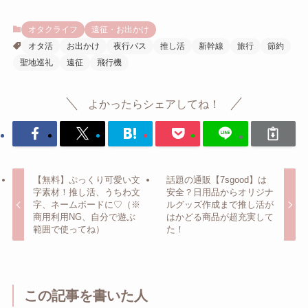
オタクライフ
遠征・お出かけ
オタ活
お出かけ
夜行バス
推し活
新幹線
旅行
節約
聖地巡礼
遠征
飛行機
よかったらシェアしてね！
【無料】ぷっくり可愛い文
話題の通販【7sgood】は
字素材！推し活、うちわ文
安全？日用品からオリジナ
字、ネームボードに♡（※
ルグッズ作成まで推し活が
商用利用NG、自分で遊ぶ
はかどる商品が超充実して
範囲で使ってね）
た！
この記事を書いた人