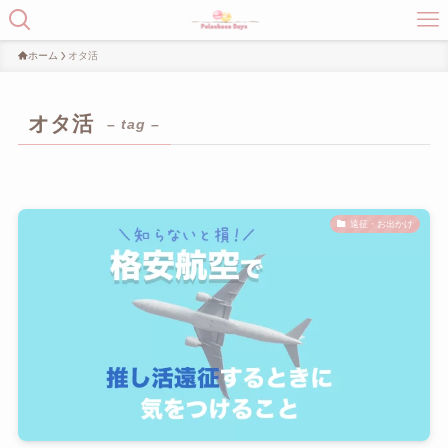
ホーム
オタ活
オタ活
– tag –
遠征・お出かけ