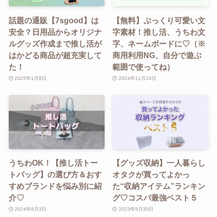
話題の通販【7sgood】は
【無料】ぷっくり可愛い文
安全？日用品からオリジナ
字素材！推し活、うちわ文
ルグッズ作成まで推し活が
字、ネームボードに♡（※
はかどる商品が超充実して
商用利用NG、自分で遊ぶ
た！
範囲で使ってね）
2025年1月8日
2024年11月24日
うちわOK！【推し活トー
【グッズ収納】一人暮らし
トバッグ】の選び方＆おす
オタクが買ってよかっ
すめブランドを悩み別に紹
た“収納アイテム”ランキン
介♡
グ♡コスパ最強ベスト５
2024年9月3日
2023年9月30日